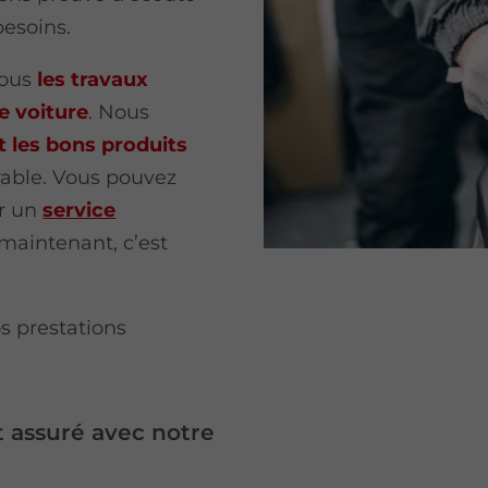
besoins.
tous
les travaux
e voiture
. Nous
t les bons produits
urable. Vous pouvez
ur un
service
maintenant, c’est
os prestations
t assuré avec notre