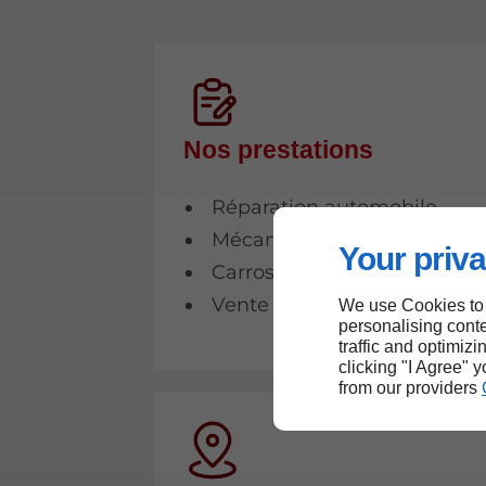
Nos prestations
Réparation automobile
Mécanique automobile
Your priva
Carrosserie
Vente de véhicules
We use Cookies to
personalising conte
traffic and optimizi
clicking "I Agree" 
from our providers